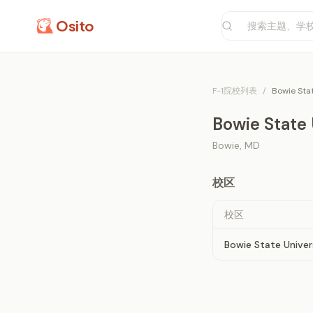
Osito
F-1院校列表
/
Bowie Stat
Bowie State 
Bowie
,
MD
校区
校区
Bowie State Univer