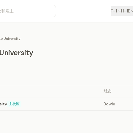
F-1
H-1B
e University
University
城市
sity
Bowie
主校区