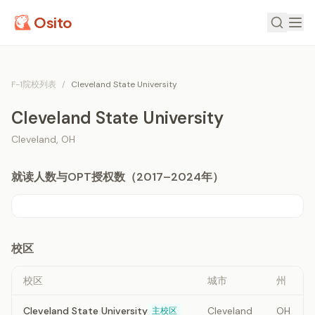
Osito
F-1院校列表
/
Cleveland State University
Cleveland State University
Cleveland
,
OH
就读人数与OPT授权数（2017–2024年）
校区
校区
城市
州
Cleveland State University
Cleveland
OH
主校区