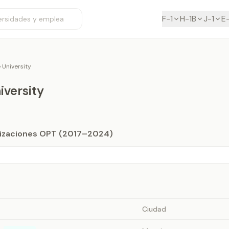
F-1
H-1B
J-1
E
e University
iversity
orizaciones OPT (2017–2024)
Ciudad