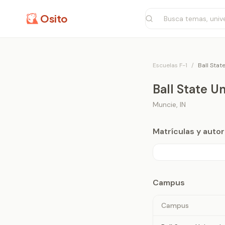
Osito
Escuelas F-1
/
Ball Stat
Ball State Un
Muncie
,
IN
Matrículas y aut
Campus
Campus