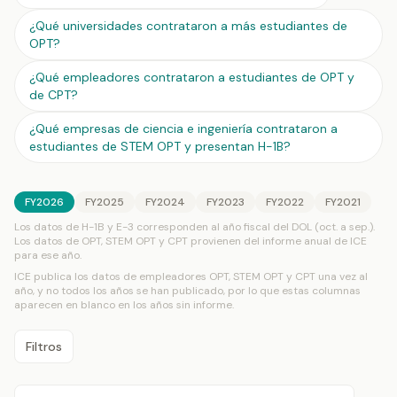
¿Qué universidades contrataron a más estudiantes de
OPT?
¿Qué empleadores contrataron a estudiantes de OPT y
de CPT?
¿Qué empresas de ciencia e ingeniería contrataron a
estudiantes de STEM OPT y presentan H-1B?
FY
2026
FY
2025
FY
2024
FY
2023
FY
2022
FY
2021
Los datos de H-1B y E-3 corresponden al año fiscal del DOL (oct. a sep.).
Los datos de OPT, STEM OPT y CPT provienen del informe anual de ICE
para ese año.
ICE publica los datos de empleadores OPT, STEM OPT y CPT una vez al
año, y no todos los años se han publicado, por lo que estas columnas
aparecen en blanco en los años sin informe.
Filtros