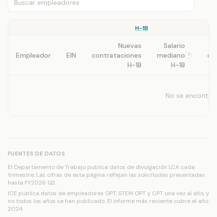
H-1B
Nuevas
Salario
Empleador
EIN
contrataciones
mediano
co
?
H-1B
H-1B
No se encontra
FUENTES DE DATOS
El Departamento de Trabajo publica datos de divulgación LCA cada
trimestre. Las cifras de esta página reflejan las solicitudes presentadas
hasta FY2026 Q2.
ICE publica datos de empleadores OPT, STEM OPT y CPT una vez al año, y
no todos los años se han publicado. El informe más reciente cubre el año
2024.