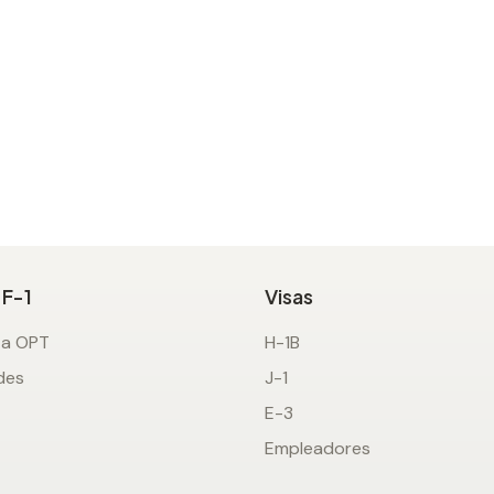
 F-1
Visas
ta OPT
H-1B
des
J-1
E-3
Empleadores