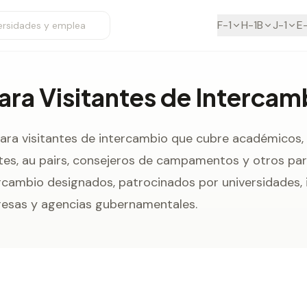
F-1
H-1B
J-1
E
para Visitantes de Intercam
 para visitantes de intercambio que cubre académicos,
tes, au pairs, consejeros de campamentos y otros par
cambio designados, patrocinados por universidades, 
resas y agencias gubernamentales.