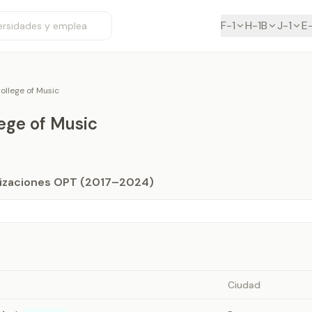
F-1
H-1B
J-1
E
ollege of Music
ege of Music
orizaciones OPT (2017–2024)
Ciudad