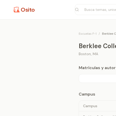
Osito
Escuelas F-1
/
Berklee C
Berklee Coll
Boston
,
MA
Matrículas y aut
Campus
Campus