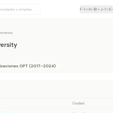
F-1
H-1B
J-1
E
niversity
ersity
orizaciones OPT (2017–2024)
Ciudad