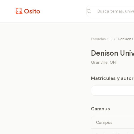
Osito
Escuelas F-1
/
Denison U
Denison Univ
Granville
,
OH
Matrículas y aut
Campus
Campus