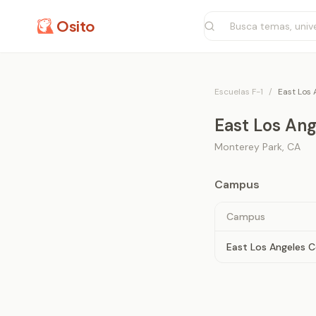
Osito
Escuelas F-1
/
East Los 
East Los Ang
Monterey Park
,
CA
Campus
Campus
East Los Angeles C