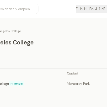
F-1
H-1B
J-1
E
Angeles College
eles College
Ciudad
ollege
Monterey Park
Principal