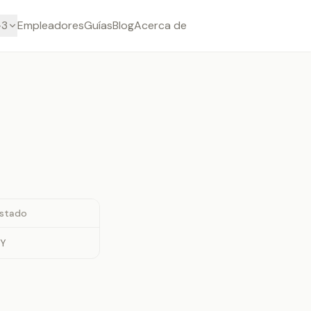
-3
Empleadores
Guías
Blog
Acerca de
stado
Y