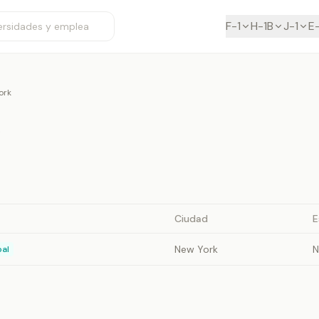
F-1
H-1B
J-1
E
ork
k
Ciudad
E
New York
N
pal