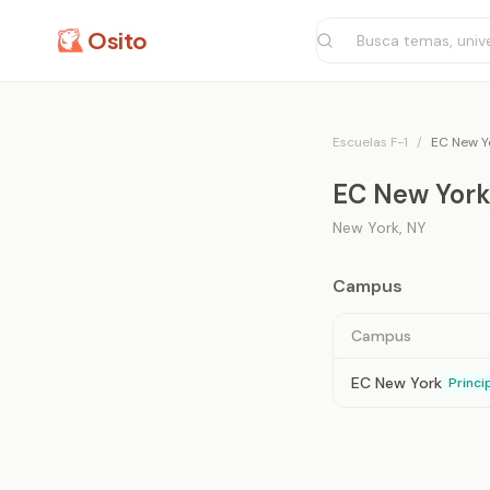
Osito
Escuelas F-1
/
EC New Y
EC New Yor
New York
,
NY
Campus
Campus
EC New York
Princi