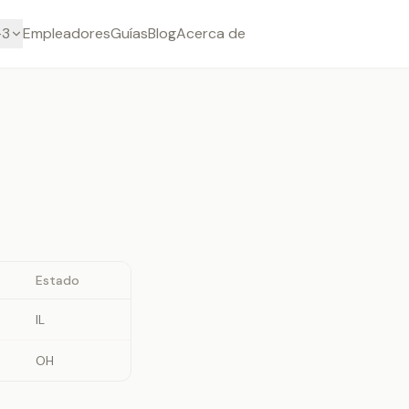
-3
Empleadores
Guías
Blog
Acerca de
Estado
IL
OH