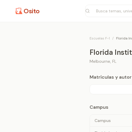
Osito
Escuelas F-1
/
Florida I
Florida Inst
Melbourne
,
FL
Matrículas y aut
Campus
Campus