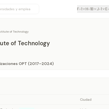
F-1
H-1B
J-1
E
nstitute of Technology
itute of Technology
orizaciones OPT (2017–2024)
Ciudad