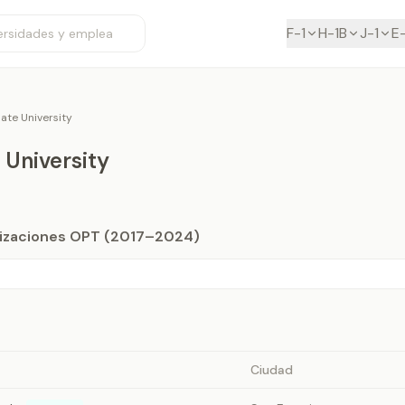
F-1
H-1B
J-1
E
ate University
 University
orizaciones OPT (2017–2024)
Ciudad