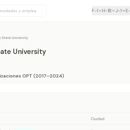
F-1
H-1B
J-1
E
 State University
ate University
orizaciones OPT (2017–2024)
Ciudad