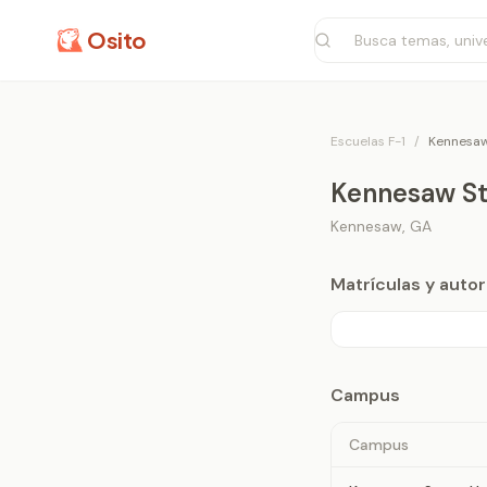
Osito
Escuelas F-1
/
Kennesaw
Kennesaw St
Kennesaw
,
GA
Matrículas y aut
Campus
Campus