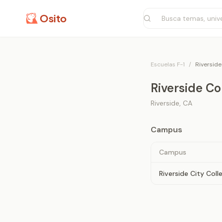
Osito
Escuelas F-1
/
Riverside
Riverside Co
Riverside
,
CA
Campus
Campus
Riverside City Coll