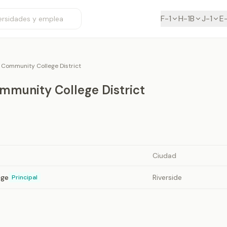
F-1
H-1B
J-1
E
 Community College District
mmunity College District
Ciudad
ege
Riverside
Principal