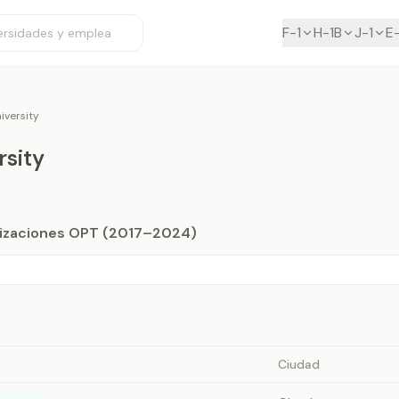
F-1
H-1B
J-1
E
iversity
rsity
orizaciones OPT (2017–2024)
Ciudad