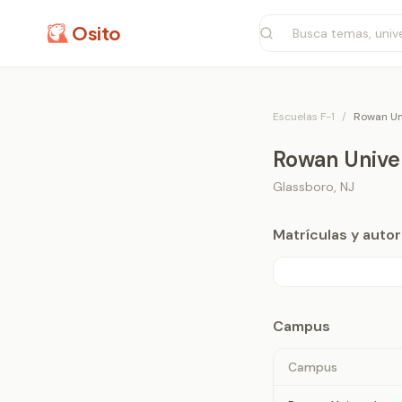
Osito
Escuelas F-1
/
Rowan Un
Rowan Unive
Glassboro
,
NJ
Matrículas y aut
Campus
Campus