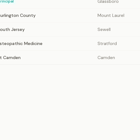
Glassboro
rincipal
Burlington County
Mount Laurel
South Jersey
Sewell
steopathic Medicine
Stratford
at Camden
Camden