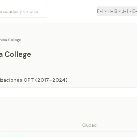
F-1
H-1B
J-1
E
nica College
a College
orizaciones OPT (2017–2024)
Ciudad