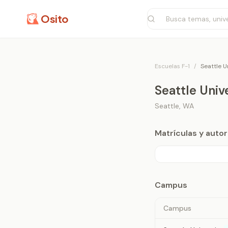
Osito
Escuelas F-1
/
Seattle U
Seattle Univ
Seattle
,
WA
Matrículas y aut
Campus
Campus