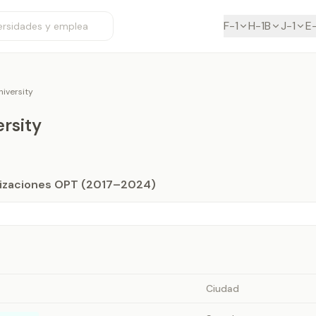
F-1
H-1B
J-1
E
niversity
ersity
orizaciones OPT (2017–2024)
Ciudad