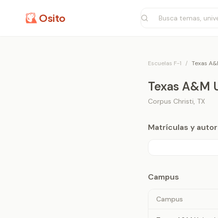
Osito
Escuelas F-1
/
Texas A&M
Texas A&M Un
Corpus Christi
,
TX
Matrículas y aut
Campus
Campus