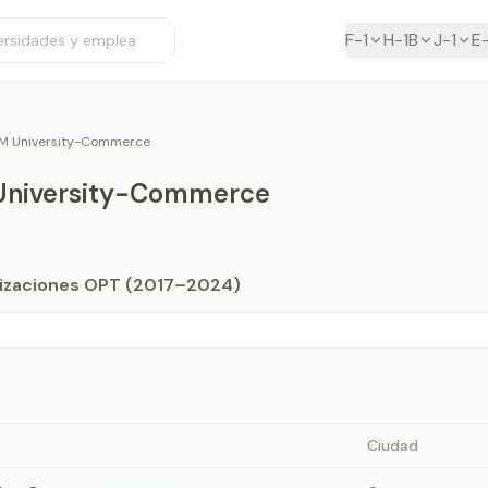
F-1
H-1B
J-1
E
M University-Commerce
University-Commerce
orizaciones OPT (2017–2024)
Ciudad