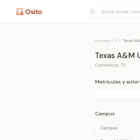
Osito
Escuelas F-1
/
Texas A&
Texas A&M 
Commerce
,
TX
Matrículas y aut
Campus
Campus