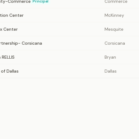
sity-Commerce
Commerce
Principal
ation Center
McKinney
x Center
Mesquite
rtnership- Corsicana
Corsicana
 RELLIS
Bryan
 of Dallas
Dallas