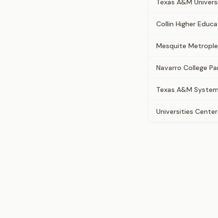
Texas A&M Univer
Collin Higher Educ
Mesquite Metrople
Navarro College Pa
Texas A&M System
Universities Center