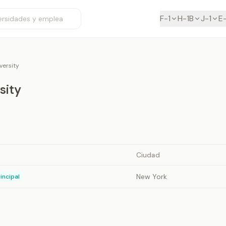
F-1
H-1B
J-1
E
versity
sity
Ciudad
New York
incipal