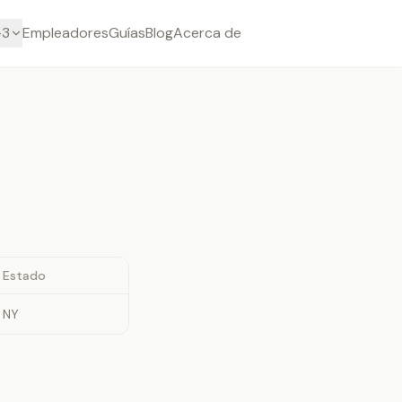
-3
Empleadores
Guías
Blog
Acerca de
Estado
NY