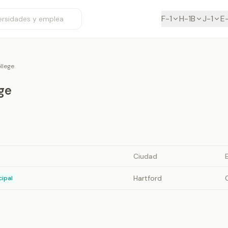
F-1
H-1B
J-1
E
ollege
ege
Ciudad
Hartford
cipal