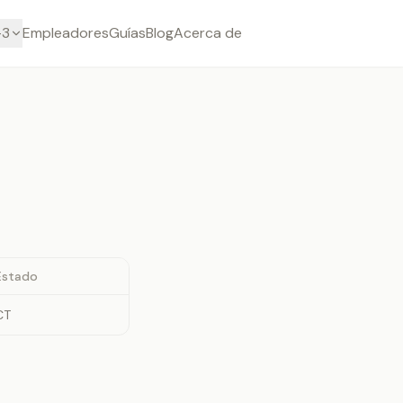
-3
Empleadores
Guías
Blog
Acerca de
Estado
CT