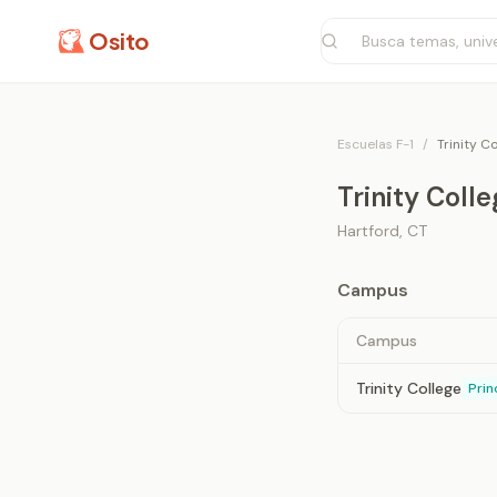
Osito
Escuelas F-1
/
Trinity C
Trinity Coll
Hartford
,
CT
Campus
Campus
Trinity College
Prin