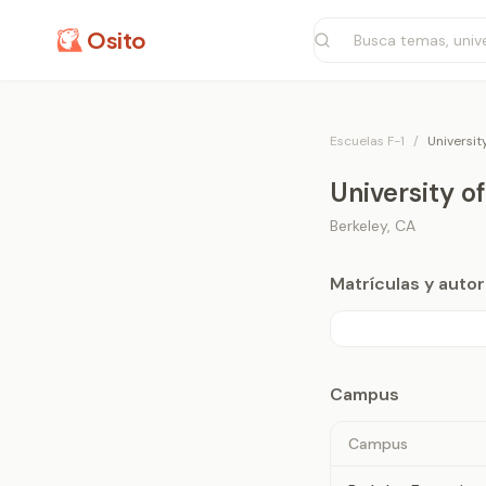
Osito
Escuelas F-1
/
Universit
University of
Berkeley
,
CA
Matrículas y aut
Campus
Campus