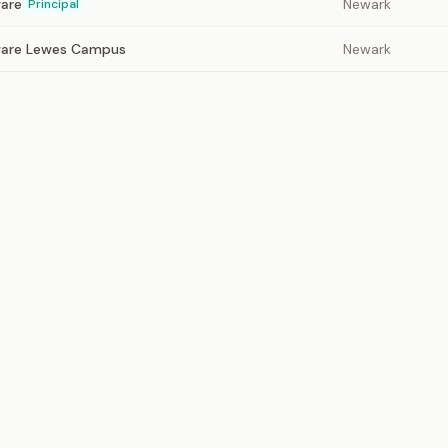
ware
Newark
Principal
aware Lewes Campus
Newark