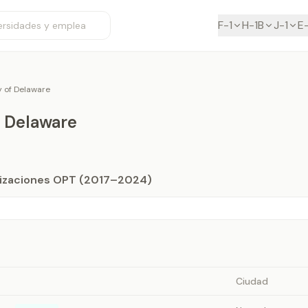
F-1
H-1B
J-1
E
y of Delaware
f Delaware
orizaciones OPT (2017–2024)
Ciudad