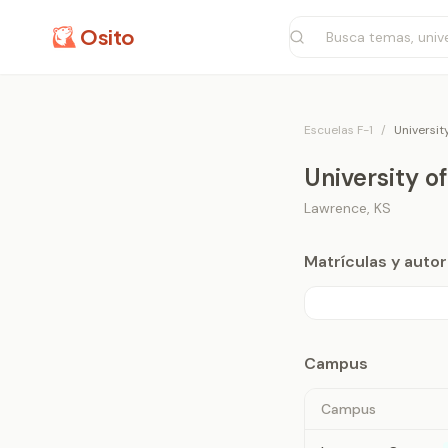
Osito
Escuelas F-1
/
Universit
University o
Lawrence
,
KS
Matrículas y aut
Campus
Campus