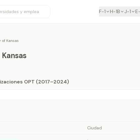
F-1
H-1B
J-1
E
y of Kansas
f Kansas
orizaciones OPT (2017–2024)
Ciudad