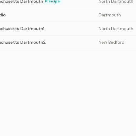
sachusetts Dartmouth
North Dartmouth
Principal
dio
Dartmouth
sachusetts Dartmouth1
North Dartmouth
sachusetts Dartmouth2
New Bedford