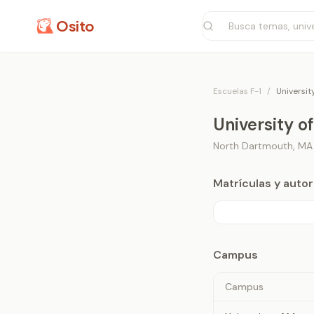
Osito
Escuelas F-1
/
Universi
University 
North Dartmouth
,
MA
Matrículas y aut
Campus
Campus