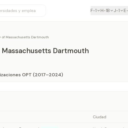
F-1
H-1B
J-1
E
ty of Massachusetts Dartmouth
of Massachusetts Dartmouth
orizaciones OPT (2017–2024)
Ciudad