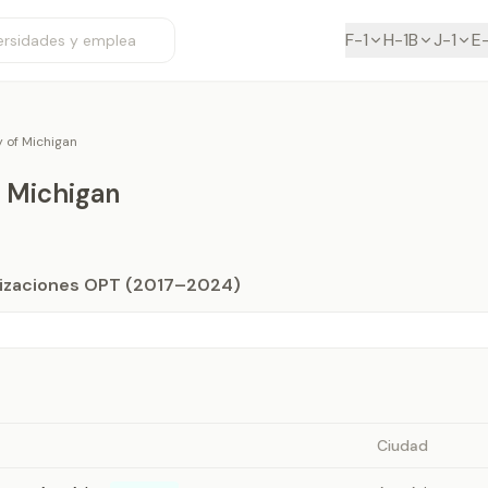
F-1
H-1B
J-1
E
y of Michigan
f Michigan
orizaciones OPT (2017–2024)
Ciudad