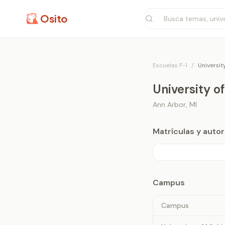
Osito
Escuelas F-1
/
Universit
University o
Ann Arbor
,
MI
Matrículas y aut
Campus
Campus