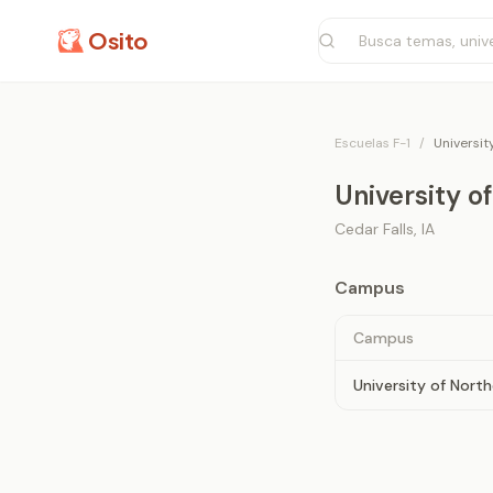
Osito
Escuelas F-1
/
Universit
University o
Cedar Falls
,
IA
Campus
Campus
University of Nort