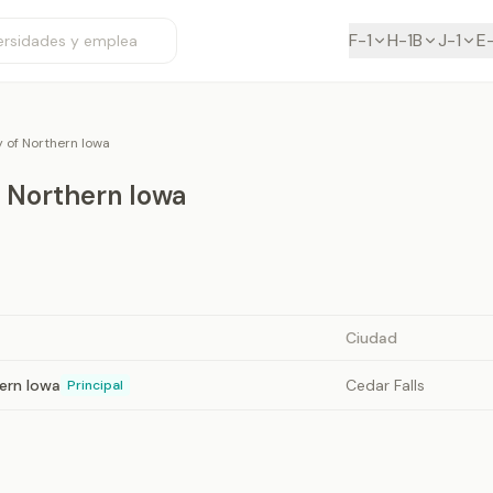
F-1
H-1B
J-1
E
y of Northern Iowa
f Northern Iowa
Ciudad
hern Iowa
Cedar Falls
Principal