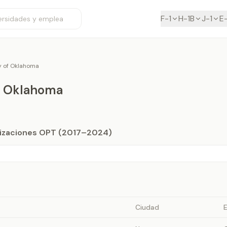
F-1
H-1B
J-1
E
y of Oklahoma
of Oklahoma
orizaciones OPT (2017–2024)
Ciudad