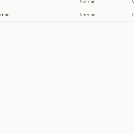
Norman
ation
Norman