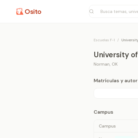
Osito
Escuelas F-1
/
Universit
University 
Norman
,
OK
Matrículas y aut
Campus
Campus