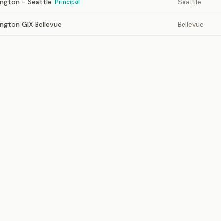
ington - Seattle
Seattle
Principal
ington GIX Bellevue
Bellevue