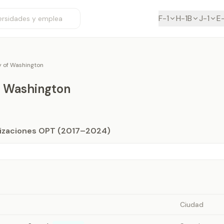
F-1
H-1B
J-1
E
y of Washington
f Washington
orizaciones OPT (2017–2024)
Ciudad