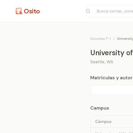
Osito
Escuelas F-1
/
Universit
University o
Seattle
,
WA
Matrículas y aut
Campus
Campus