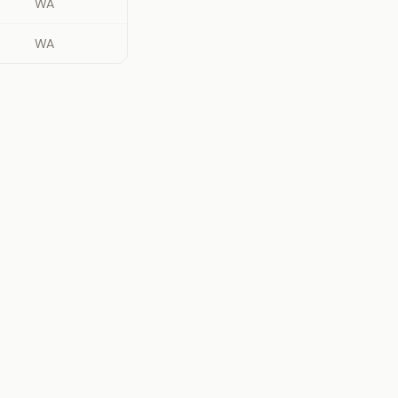
WA
WA