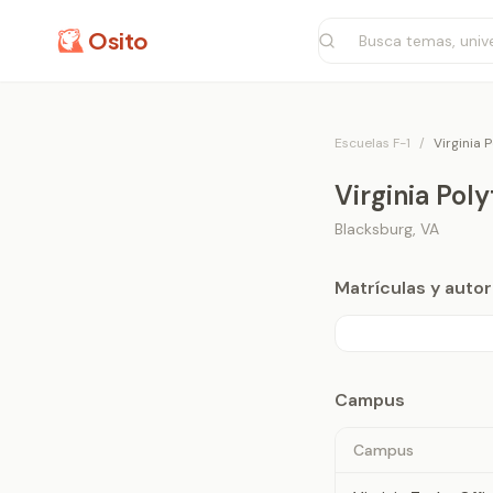
Osito
Escuelas F-1
/
Virginia 
Virginia Pol
Blacksburg
,
VA
Matrículas y aut
Campus
Campus