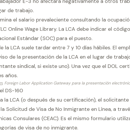
rabajador E-3 no afectará negativamente a otros trab
gar de trabajo.
mina el salario prevaleciente consultando la ocupació
FLC Online Wage Library. La LCA debe indicar el códig
acional Estándar (SOC) para el puesto.
 la LCA suele tardar entre 7 y 10 días hábiles. El em
iso de la presentación de la LCA en el lugar de trabaj
ntante sindical, si existe uno). Una vez que el DOL certi
es años.
em
, Foreign Labor Application Gateway para la presentación electróni
el DS-160
 la LCA (o después de su certificación), el solicitant
la Solicitud de Visa de No Inmigrante en Línea, a trav
nicas Consulares (CEAC). Es el mismo formulario utiliz
gorías de visa de no inmigrante.