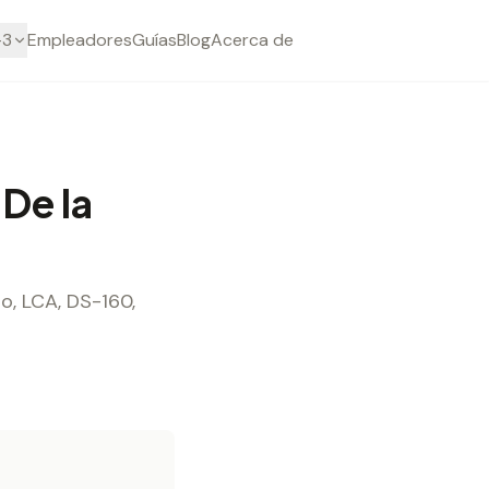
-3
Empleadores
Guías
Blog
Acerca de
 De la
jo, LCA, DS-160,