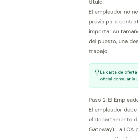
título.
El empleador no ne
previa para contra
importar su tamaño,
del puesto, una desc
trabajo.
La carta de oferta
oficial consular l
Paso 2: El Emplead
El empleador debe 
el Departamento de
Gateway). La LCA ce