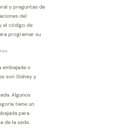
boral y preguntas de
caciones del
 el código de
para programar su
ínea
na embajada o
es son Sídney y
rada. Algunos
egoría tiene un
embajada para
a de la sede.