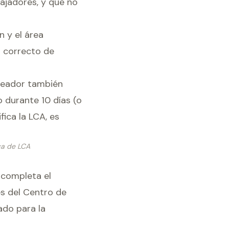
ajadores, y que no
n y el área
o correcto de
pleador también
o durante 10 días (o
fica la LCA, es
ca de LCA
e completa el
és del Centro de
ado para la