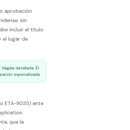
 o aprobación
idense, sin
e incluir el título
y el lugar de
 Hágala detallada. El
upación especializada.
rio ETA-9035) ante
plication
te, que la