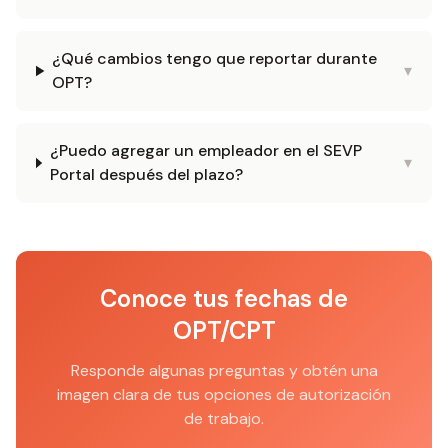
¿Qué cambios tengo que reportar durante
▾
OPT?
¿Puedo agregar un empleador en el SEVP
▾
Portal después del plazo?
Conoce tus fechas de
OPT/CPT
Responde algunas preguntas y obtén una
imagen clara de tus opciones de autorización
de trabajo.