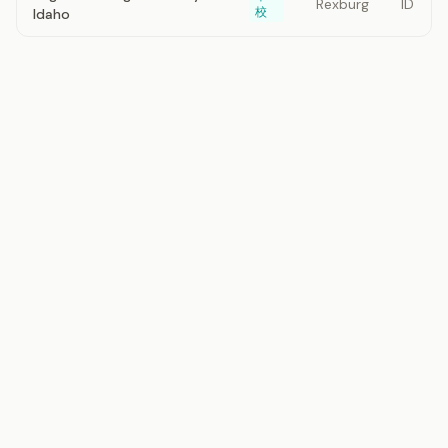
Rexburg
ID
校
Idaho