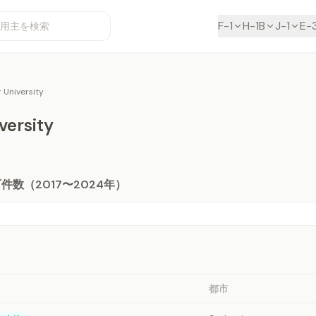
F-1
H-1B
J-1
E-
 University
versity
件数（2017〜2024年）
都市