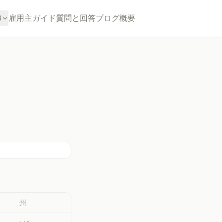
3
雇用主
ガイド
質問と回答
ブログ
概要
州